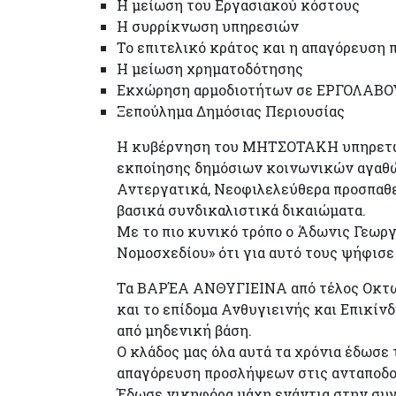
Η μείωση του Εργασιακού κόστους
Η συρρίκνωση υπηρεσιών
Το επιτελικό κράτος και η απαγόρευση
Η μείωση χρηματοδότησης
Εκχώρηση αρμοδιοτήτων σε ΕΡΓΟΛΑΒΟΥ
Ξεπούλημα Δημόσιας Περιουσίας
Η κυβέρνηση του ΜΗΤΣΟΤΑΚΗ υπηρετώντ
εκποίησης δημόσιων κοινωνικών αγαθών
Αντεργατικά, Νεοφιλελεύθερα προσπαθε
βασικά συνδικαλιστικά δικαιώματα.
Με το πιο κυνικό τρόπο ο Άδωνις Γεωρ
Νομοσχεδίου» ότι για αυτό τους ψήφισε 
Τα ΒΑΡΈΑ ΑΝΘΥΓΙΕΙΝΑ από τέλος Οκτωβρ
και το επίδομα Ανθυγιεινής και Επικίν
από μηδενική βάση.
Ο κλάδος μας όλα αυτά τα χρόνια έδωσε 
απαγόρευση προσλήψεων στις ανταποδο
Έδωσε νικηφόρα μάχη ενάντια στην συγκ