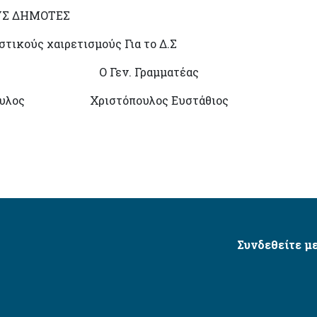
ΟΥΣ ΔΗΜΟΤΕΣ
τικούς χαιρετισμούς Για το Δ.Σ
ρος Ο Γεν. Γραμματέας
όδουλος Χριστόπουλος Ευστάθιος
Συνδεθείτε με