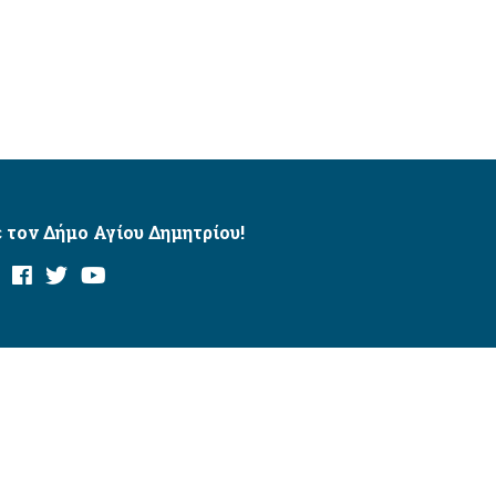
 τον Δήμο Αγίου Δημητρίου!
και με το εργαλείο “AChecker”