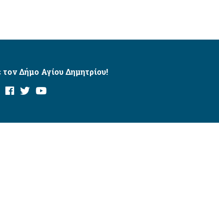
 τον Δήμο Αγίου Δημητρίου!
και με το εργαλείο “AChecker”