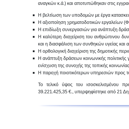
αναγκών κ.ά.) και αποτυπώθηκαν στις εγγρα
Η
βελτίωση των υποδομών
με έργα κατασκευ
Η
αξιοποίηση χρηματοδοτικών εργαλείων
(Φ
Η
επιδίωξη συνεργασιών
για ανάπτυξη δράσε
Η
καλύτερη διαχείριση του ανθρώπινου δυ
και η διασφάλιση των συνθηκών υγείας και 
Η
ορθολογική διαχείριση
της δημοτικής περι
Η
ανάπτυξη δράσεων κοινωνικής πολιτικής
γ
ενίσχυση της συνοχής της τοπικής κοινωνία
Η
παροχή ποιοτικότερων υπηρεσιών
προς το
Το τελικό ύψος του ισοσκελισμένου πρ
39.221.425,35 €
.,
υπερψηφίστηκε από 21
Δη