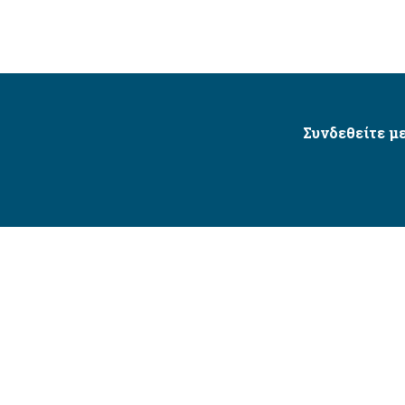
Συνδεθείτε με
Δήμος Αγίου Δημητρίου Ⓒ 2026 / All Rights Reserved
τητας δικτυακού τόπου με βάση το πρότυπο WCAG 2.1 AA 
Σχεδιασμός και Υλοποίηση από την Crowdpolicy