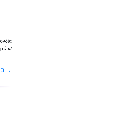
ονδία
ητών/
ρα→