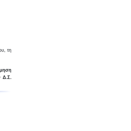
ου, τη
ση
Ο
Δ.Σ.