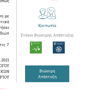
 όπως
ση με
στικά
Κοινωνία
γήσει
ιδιών
Στόχοι Βιώσιμης Ανάπτυξης
τις 7
.2021
ΛΟΓΟΥ
Βιώσιμη
ΙΚΏΝ
Ανάπτυξη
ΡΊΟΥ