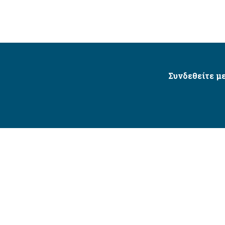
Συνδεθείτε με
Δήμος Αγίου Δημητρίου Ⓒ 2026 / All Rights Reserved
τητας δικτυακού τόπου με βάση το πρότυπο WCAG 2.1 AA 
Σχεδιασμός και Υλοποίηση από την Crowdpolicy