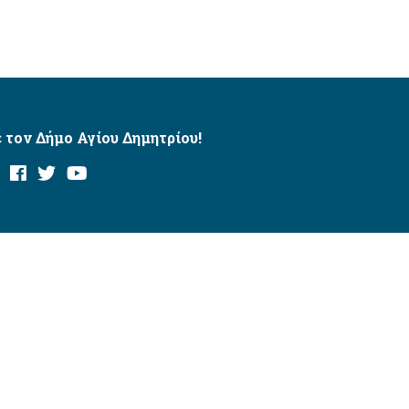
 τον Δήμο Αγίου Δημητρίου!
και με το εργαλείο “AChecker”