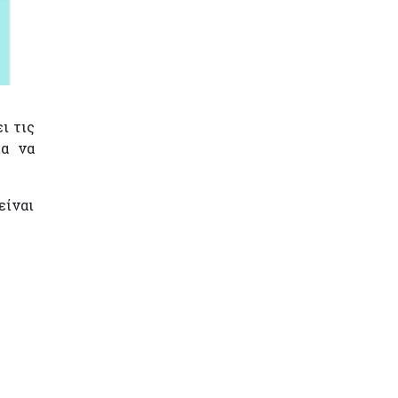
ι τις
ια να
είναι