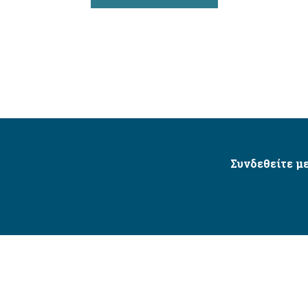
Συνδεθείτε με
Δήμος Αγίου Δημητρίου Ⓒ 2026 / All Rights Reserved
τητας δικτυακού τόπου με βάση το πρότυπο WCAG 2.1 AA 