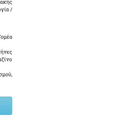
ιακής
γία /
Τομέα
ρήνες
αζίνο
σμού,