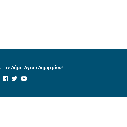
 τον Δήμο Αγίου Δημητρίου!
και με το εργαλείο “AChecker”