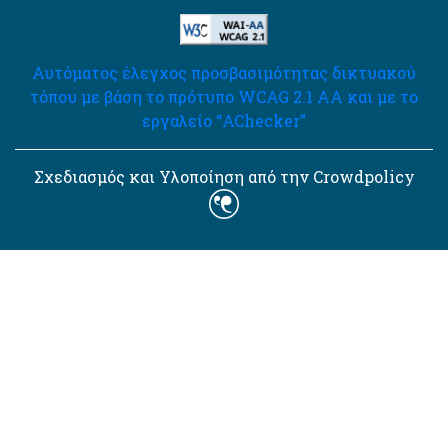
Αυτόματος έλεγχος προσβασιμότητας δικτυακού
τόπου με βάση το πρότυπο WCAG 2.1 AA και με το
εργαλείο “AChecker”
Σχεδιασμός και Υλοποίηση από την Crowdpolicy