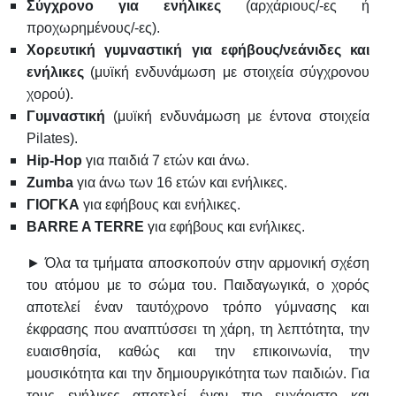
Σύγχρονο για ενήλικες
(αρχάριους/-ες ή
προχωρημένους/-ες).
Χορευτική γυμναστική για εφήβους/νεάνιδες
και
ενήλικες
(μυϊκή ενδυνάμωση με στοιχεία σύγχρονου
χορού).
Γυμναστική
(μυϊκή ενδυνάμωση με έντονα στοιχεία
Pilates).
Hip-Hop
για παιδιά 7 ετών και άνω.
Zumba
για άνω των 16 ετών και ενήλικες.
ΓΙΟΓΚΑ
για εφήβους και ενήλικες.
BARRE A TERRE
για εφήβους και ενήλικες.
► Όλα τα τμήματα αποσκοπούν στην αρμονική σχέση
του ατόμου με το σώμα του. Παιδαγωγικά, ο χορός
αποτελεί έναν ταυτόχρονο τρόπο γύμνασης και
έκφρασης που αναπτύσσει τη χάρη, τη λεπτότητα, την
ευαισθησία, καθώς και την επικοινωνία, την
μουσικότητα και την δημιουργικότητα των παιδιών. Για
τους ενήλικες αποτελεί έναν πιο ευχάριστο και