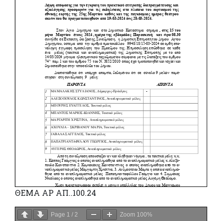
ΘΕΜΑ ΑΡ ΑΠ..100.24
Page
1
/
2
Zoom
100%