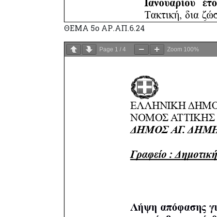
ΘΕΜΑ 5ο ΑΡ.ΑΠ.6.24
Page
1
/
4
Zoom
100%