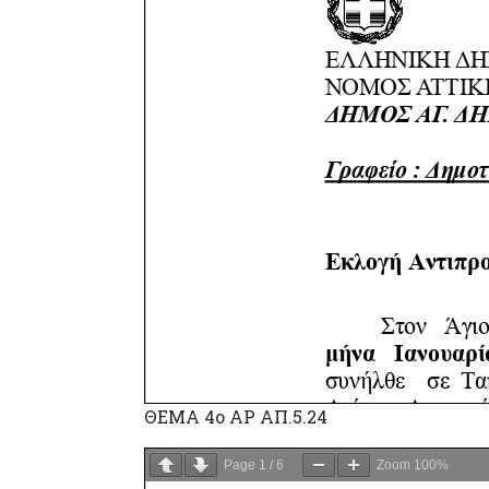
ΘΕΜΑ 4o ΑΡ ΑΠ.5.24
Page
1
/
6
Zoom
100%