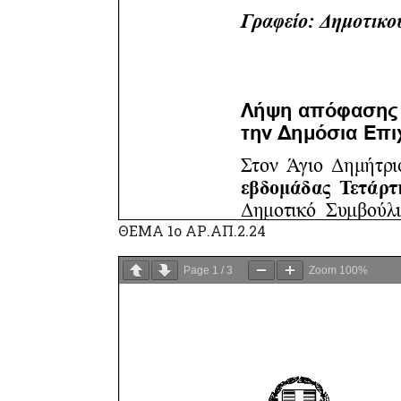
ΘΕΜΑ 1ο ΑΡ.ΑΠ.2.24
Page
1
/
3
Zoom
100%