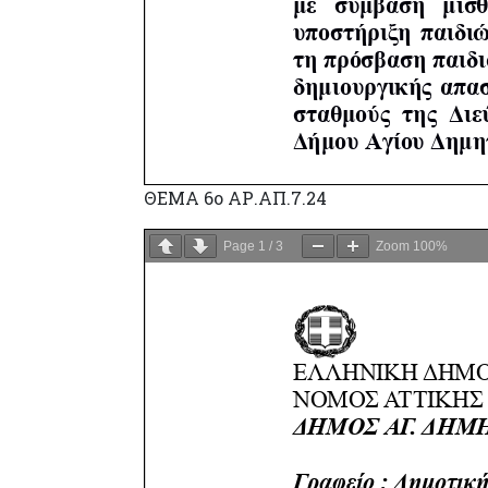
ΘΕΜΑ 6ο ΑΡ.ΑΠ.7.24
Page
1
/
3
Zoom
100%