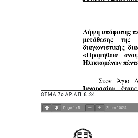
ΘΕΜΑ 7o ΑΡ.ΑΠ. 8 .24
Page
1
/
5
Zoom
100%