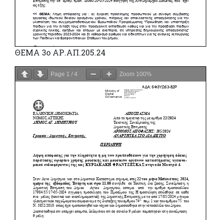
ΘΕΜΑ 3ο ΑΡ.ΑΠ.205.24
Page
1
/
4
Zoom
100%