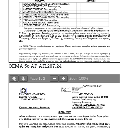
ΘΕΜΑ 5ο ΑΡ.ΑΠ.207.24
Page
1
/
2
Zoom
100%