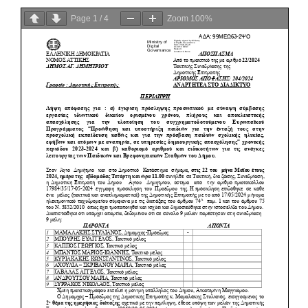
Page
1
/
4
Zoom
100%