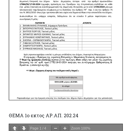
ΘΕΜΑ 1ο εκτος ΑΡ.ΑΠ. 202.24
Page
1
/
4
Zoom
100%