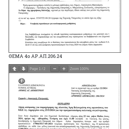
ΘΕΜΑ 4ο ΑΡ.ΑΠ.206.24
Page
1
/
2
Zoom
100%