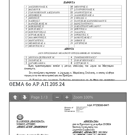
ΘΕΜΑ 6ο ΑΡ.ΑΠ.205.24
Page
1
/
3
Zoom
100%