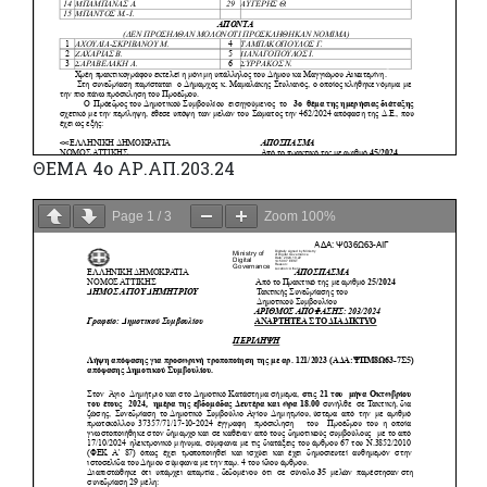
ΘΕΜΑ 4ο ΑΡ.ΑΠ.203.24
Page
1
/
3
Zoom
100%