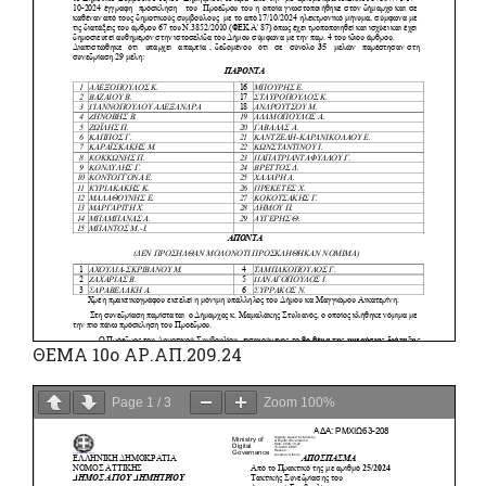
ΘΕΜΑ 10ο ΑΡ.ΑΠ.209.24
Page
1
/
3
Zoom
100%