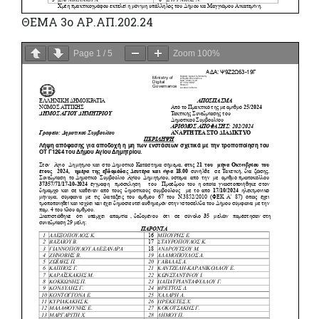
ΘΕΜΑ 3ο ΑΡ.ΑΠ.202.24
Page
1
/
5
Zoom
100%