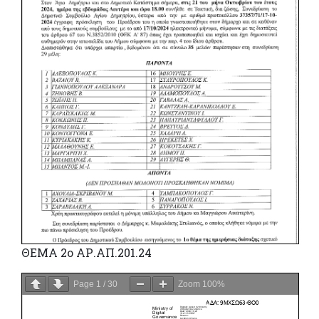
ΘΕΜΑ 2o ΑΡ.ΑΠ.201.24
Page
1
/
30
Zoom
100%