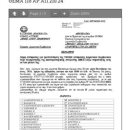
ΘΕΜΑ 11ο ΑΡ.ΑΠ.210.24
Page
1
/
3
Zoom
100%