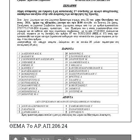
ΘΕΜΑ 7ο ΑΡ.ΑΠ.206.24
Page
1
/
3
Zoom
100%