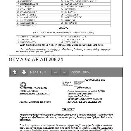
ΘΕΜΑ 9ο ΑΡ.ΑΠ.208.24
Page
1
/
3
Zoom
100%