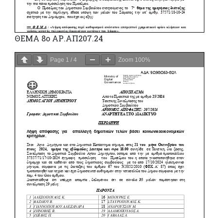
ΘΕΜΑ 8ο ΑΡ.ΑΠ207.24
Page
1
/
4
Zoom
100%