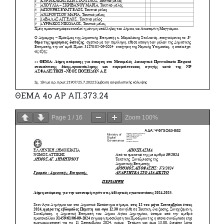
ΘΕΜΑ 4o ΑΡ ΑΠ.373.24
Page
1
/
16
Zoom
100%