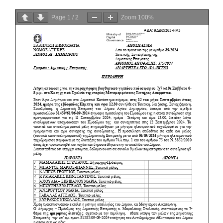
Page
1
/
2
Zoom
100%