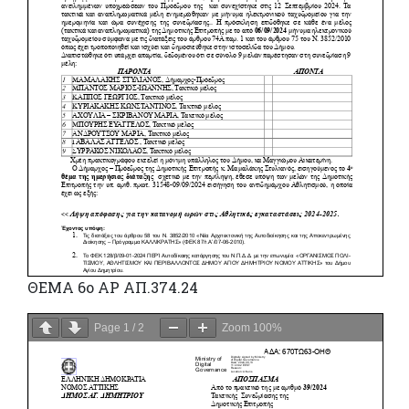
ΘΕΜΑ 6ο ΑΡ ΑΠ.374.24
Page
1
/
2
Zoom
100%