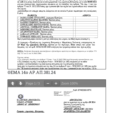
ΘΕΜΑ 14ο ΑΡ.ΑΠ.381.24
Page
1
/
3
Zoom
100%