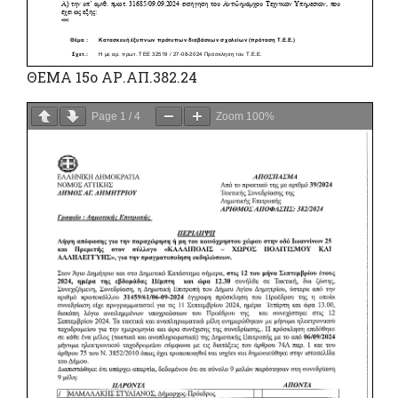
ΘΕΜΑ 15ο ΑΡ.ΑΠ.382.24
Page
1
/
4
Zoom
100%