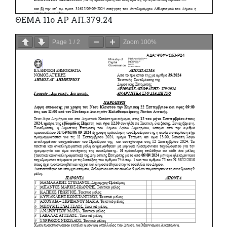
ΘΕΜΑ 11ο ΑΡ ΑΠ.379.24
Page
1
/
2
Zoom
100%