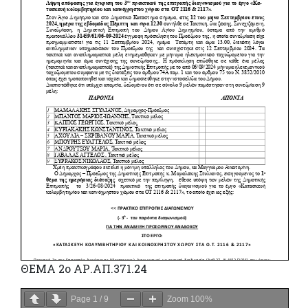
ΘΕΜΑ 2ο ΑΡ.ΑΠ.371.24
Page
1
/
9
Zoom
100%