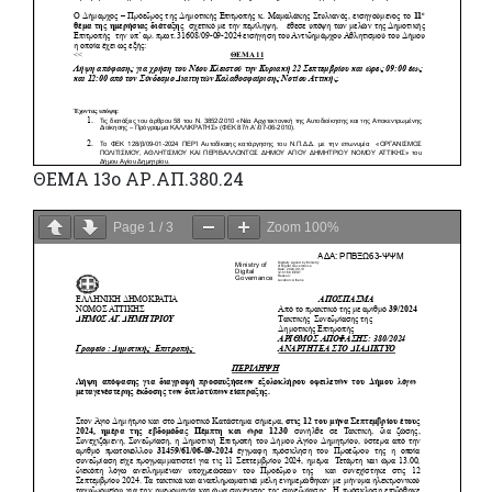
ΘΕΜΑ 13o ΑΡ.ΑΠ.380.24
Page
1
/
3
Zoom
100%