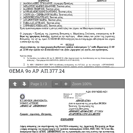
ΘΕΜΑ 9ο ΑΡ ΑΠ.377.24
Page
1
/
3
Zoom
100%