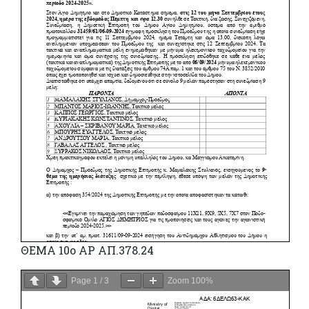
ΘΕΜΑ 10ο ΑΡ ΑΠ.378.24
Page
1
/
3
Zoom
100%