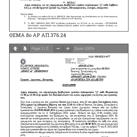
ΘΕΜΑ 8ο ΑΡ ΑΠ.376.24
Page
1
/
2
Zoom
100%