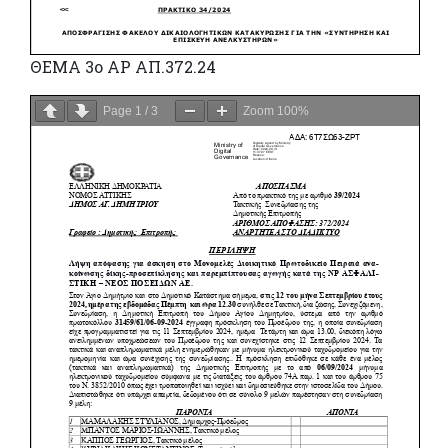
ΘΕΜΑ 3o ΑΡ ΑΠ.372.24
Page
1
/
3
Zoom
100%