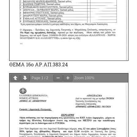
ΘΕΜΑ 16ο ΑΡ.ΑΠ.383.24
Page
1
/
2
Zoom
100%