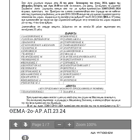
ΘΕΜΑ-2ο-ΑΡ.ΑΠ.23.24
Page
1
/
7
Zoom
100%