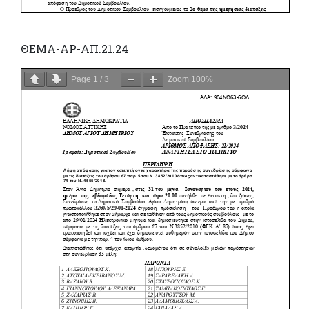
ΘΕΜΑ-ΑΡ-ΑΠ.21.24
Page
1
/
3
Zoom
100%