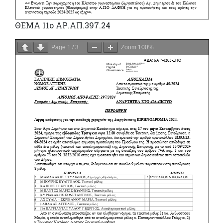
ΘΕΜΑ 11o ΑΡ.ΑΠ.397.24
Page
1
/
3
Zoom
100%