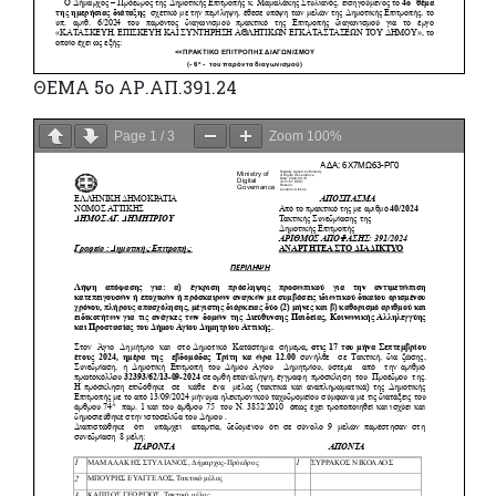
ΘΕΜΑ 5ο ΑΡ.ΑΠ.391.24
Page
1
/
3
Zoom
100%