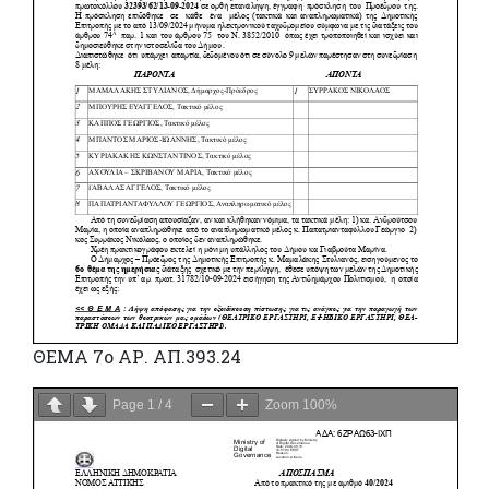
ΘΕΜΑ 7ο ΑΡ. ΑΠ.393.24
Page
1
/
4
Zoom
100%