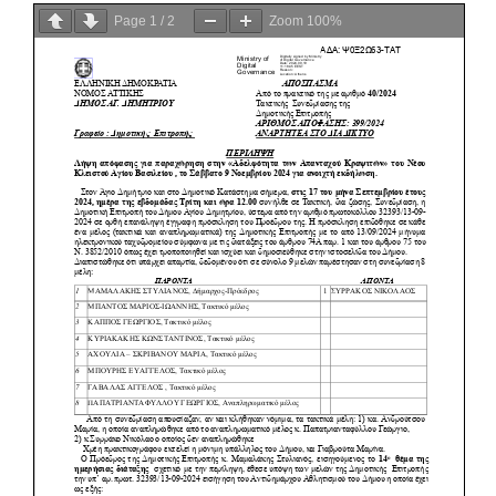
Page
1
/
2
Zoom
100%