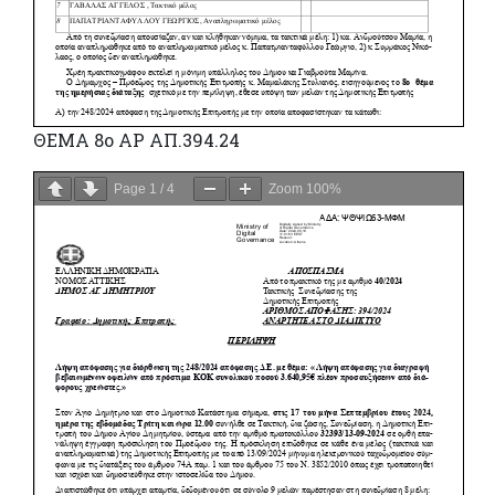
ΘΕΜΑ 8ο ΑΡ ΑΠ.394.24
Page
1
/
4
Zoom
100%