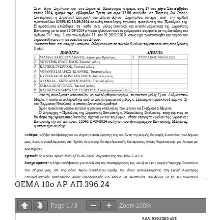
ΘΕΜΑ 10ο ΑΡ ΑΠ.396.24
Page
1
/
3
Zoom
100%