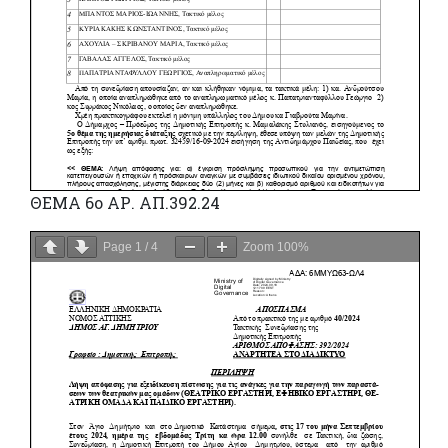
ΘΕΜΑ 6ο ΑΡ. ΑΠ.392.24
Page
1
/
4
Zoom
100%