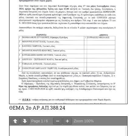
ΘΕΜΑ 2ο ΑΡ.ΑΠ.388.24
Page
1
/
6
Zoom
100%