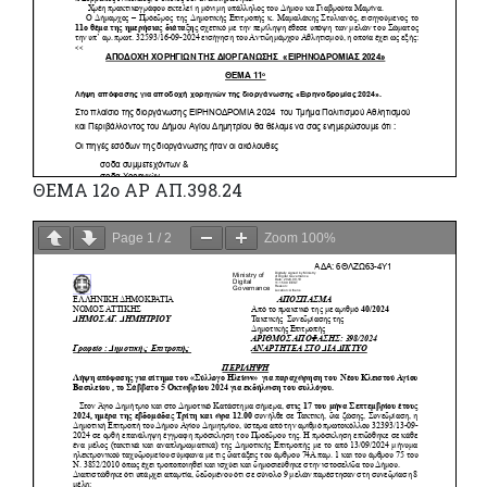
ΘΕΜΑ 12o ΑΡ ΑΠ.398.24
Page
1
/
2
Zoom
100%