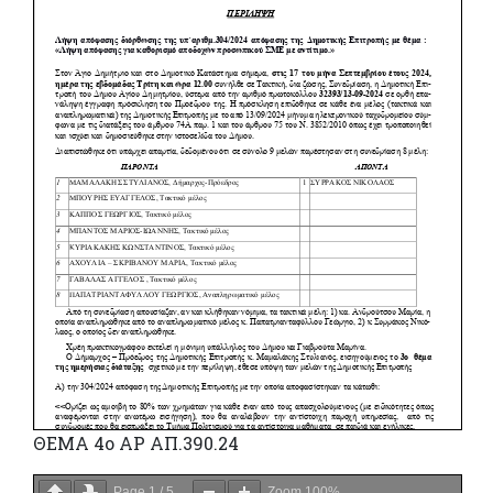
ΘΕΜΑ 4o ΑΡ ΑΠ.390.24
Page
1
/
5
Zoom
100%