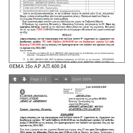
ΘΕΜΑ 15ο ΑΡ ΑΠ.400.24
Page
1
/
2
Zoom
100%