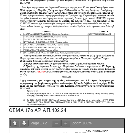
ΘΕΜΑ 17ο ΑΡ ΑΠ.402.24
Page
1
/
2
Zoom
100%