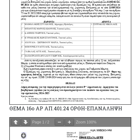
ΘΕΜΑ 16ο ΑΡ ΑΠ.401.24 ΟΡΘΗ-ΕΠΑΝΑΛΗΨΗ
Page
1
/
2
Zoom
100%