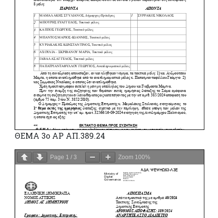
ΘΕΜΑ 3ο ΑΡ ΑΠ.389.24
Page
1
/
3
Zoom
100%