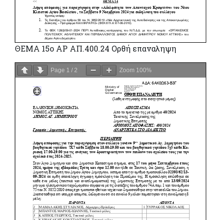
ΘΕΜΑ 15ο ΑΡ ΑΠ.400.24 Ορθή επαναληψη
Page
1
/
2
Zoom
100%