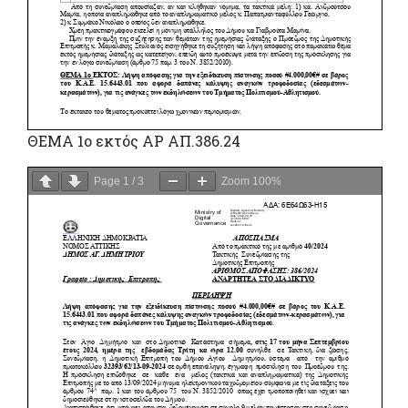
ΘΕΜΑ 1ο εκτός ΑΡ ΑΠ.386.24
Page
1
/
3
Zoom
100%