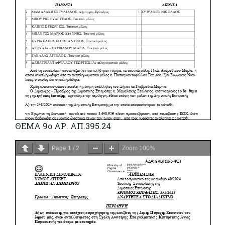
ΘΕΜΑ 9ο ΑΡ. ΑΠ.395.24
Page
1
/
2
Zoom
100%