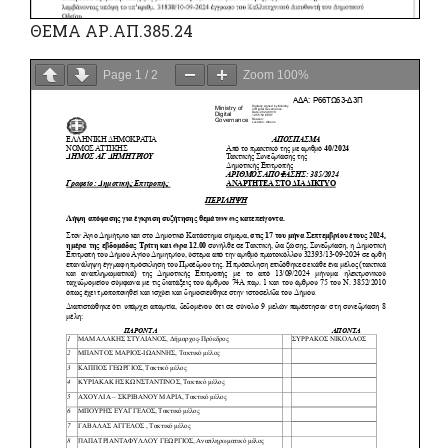
ΘΕΜΑ ΑΡ.ΑΠ.385.24
Page
1
/
2
Zoom
100%