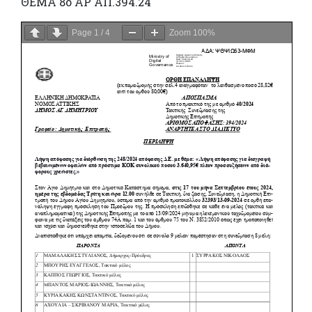
ΘΕΜΑ 8ο ΑΡ ΑΠ.394.24
Page
1
/
4
Zoom
100%