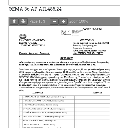
ΘΕΜΑ 3o ΑΡ ΑΠ.486.24
Page
1
/
3
Zoom
100%