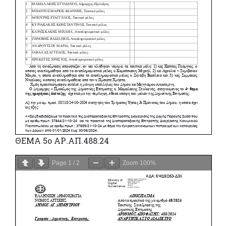
ΘΕΜΑ 5o ΑΡ.ΑΠ.488.24
Page
1
/
2
Zoom
100%