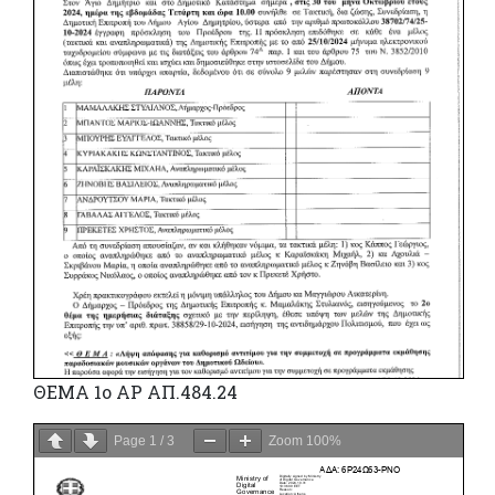
ΘΕΜΑ 1o ΑΡ ΑΠ.484.24
Page
1
/
3
Zoom
100%