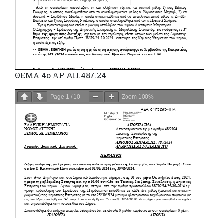
ΘΕΜΑ 4o ΑΡ ΑΠ.487.24
Page
1
/
10
Zoom
100%