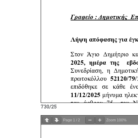
730/25
Page
1
/
2
Zoom
100%