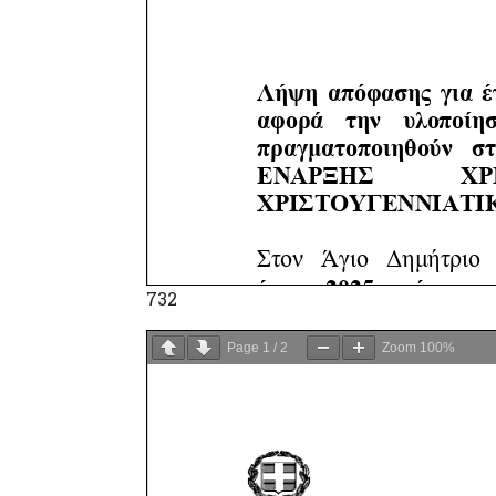
732
Page
1
/
2
Zoom
100%