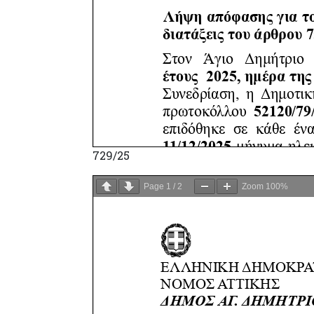
729/25
Page
1
/
2
Zoom
100%