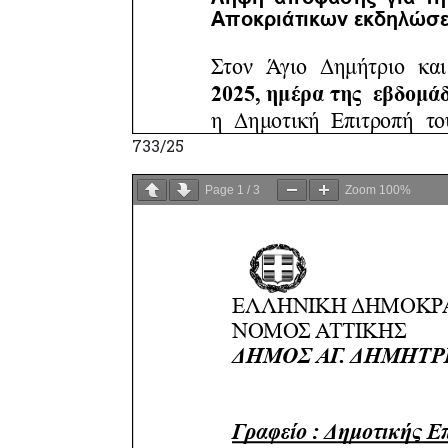
733/25
Page
1
/
3
Zoom
100%