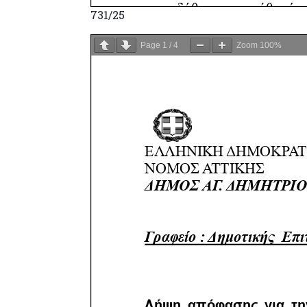
731/25
Page
1
/
4
Zoom
100%