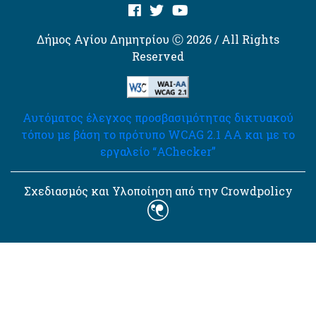
Δήμος Αγίου Δημητρίου Ⓒ 2026 / All Rights
Reserved
Αυτόματος έλεγχος προσβασιμότητας δικτυακού
τόπου με βάση το πρότυπο WCAG 2.1 AA και με το
εργαλείο “AChecker”
Σχεδιασμός και Υλοποίηση από την Crowdpolicy