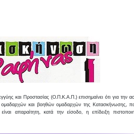
γύης και Προστασίας (O.Π.Κ.Α.Π.) επισημαίνει ότι για την
α
 ομαδαρχών και βοηθών ομαδαρχών της Κατασκήνωσης,
π
 είναι απαραίτητη, κατά την είσοδο,
η
επίδειξη πιστοποιη