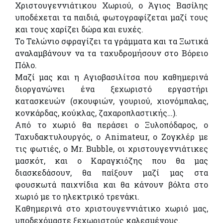
Χριστουγεννιάτικου Χωριού, ο Άγιος Βασίλης
υποδέχεται τα παιδιά, φωτογραφίζεται μαζί τους
και τους χαρίζει δώρα και ευχές.
Το Τελώνιο σφραγίζει τα γράμματα και τα Ξωτικά
αναλαμβάνουν να τα ταχυδρομήσουν στο Βόρειο
Πόλο.
Μαζί μας και η Αγιοβασιλίτσα που καθημερινά
διοργανώνει ένα ξεχωριστό εργαστήρι
κατασκευών (σκουφιών, γουριού, χιονόμπαλας,
κονκάρδας, κούκλας, ζαχαροπλαστικής…).
Από το χωριό θα περάσει ο Ξυλοπόδαρος, ο
Ταχυδακτυλουργός, ο Animateur, ο Ζογκλέρ με
τις φωτιές, ο Mr. Bubble, οι χριστουγεννιάτικες
μασκότ, και ο Καραγκιόζης που θα μας
διασκεδάσουν, θα παίξουν μαζί μας στα
φουσκωτά παιχνίδια και θα κάνουν βόλτα στο
χωριό με το ηλεκτρικό τρενάκι.
Καθημερινά στο χριστουγεννιάτικο χωριό μας,
υποδεχόμαστε ξεχωριστούς καλεσμένους.