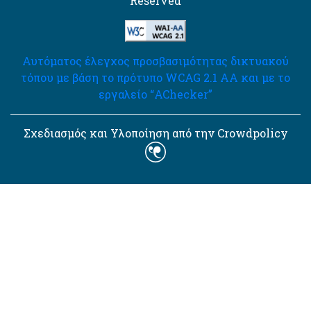
Reserved
Αυτόματος έλεγχος προσβασιμότητας δικτυακού
τόπου με βάση το πρότυπο WCAG 2.1 AA και με το
εργαλείο “AChecker”
Σχεδιασμός και Υλοποίηση από την Crowdpolicy