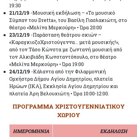
19:30
21/12/19
-Μουσική εκδήλωση – «Το μουσικό
Σύμπαν του Dretta», του Βασίλη Γιασλακιώτη, στο
θέατρο «Μελίνα Μερκούρη» • Ώρα 20:00
23/12/19
-Παράσταση θεάτρου σκιών –
«ΚαραγκιοζοΧριστούγεννα… μετά μουσικής!»,
από τον Τάσο Κώνστα με ζωντανή μουσική από
τον Αλκιβιάδη Κωνσταντόπουλο, στο θέατρο
«Μελίνα Μερκούρη» • Ώρα 19:00
24/12/19
-Κάλαντα από την Φιλαρμονική
Ορχήστρα Δήμου Αγίου Δημητρίου, πλατεία
Ηρώων (ΙΚΑ), Εκκλησία Αγίου Δημητρίου και
πλατεία Άρη Βελουχιώτη • Ώρα 10:00-12:00.
ΠΡΟΓΡΑΜΜΑ ΧΡΙΣΤΟΥΓΕΝΝΙΑΤΙΚΟΥ
ΧΩΡΙΟΥ
ΗΜΕΡΟΜΗΝΙΑ
ΕΚΔΗΛΩΣΗ