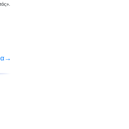
τός».
ρα→