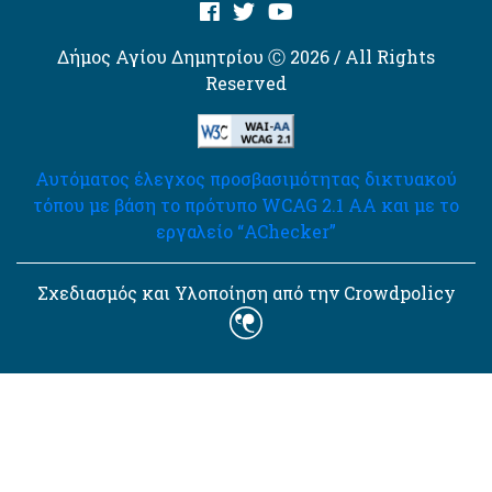
Δήμος Αγίου Δημητρίου Ⓒ 2026 / All Rights
Reserved
Αυτόματος έλεγχος προσβασιμότητας δικτυακού
τόπου με βάση το πρότυπο WCAG 2.1 AA και με το
εργαλείο “AChecker”
Σχεδιασμός και Υλοποίηση από την Crowdpolicy