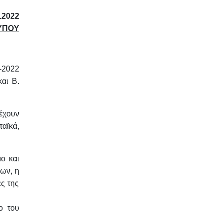
.2022
ΥΠΟΥ
-2022
αι Β.
έχουν
αϊκά,
ο και
μων, η
ς της
ο του