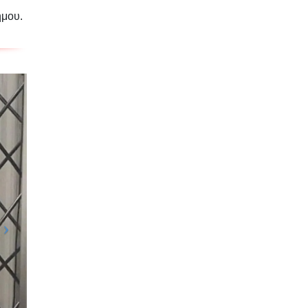
ήμου.