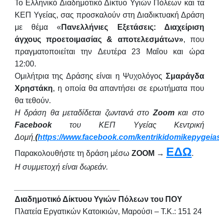
Το Ελληνικό Διαδημοτικό Δίκτυο Υγιών Πόλεων και τα
ΚΕΠ Υγείας, σας προσκαλούν στη Διαδικτυακή Δράση
με θέμα
«
Πανελλήνιες Εξετάσεις: Διαχείριση
άγχους προετοιμασίας & αποτελεσμάτων»
, που
πραγματοποιείται την
Δευτέρα 23 Μαΐου και ώρα
12:00.
Ομιλήτρια της Δράσης είναι η Ψυχολόγος
Σμαράγδα
Χρηστάκη
, η οποία θα απαντήσει σε ερωτήματα που
θα τεθούν.
Η δράση θα μεταδίδεται ζωντανά στο
Zoom
και στο
Facebook
του ΚΕΠ Υγείας Κεντρική
Δομή
(
https://www.facebook.com/kentrikidomikepygeia
ΕΔΩ
Παρακολουθήστε τη δράση μέσω
ZOOM
→
.
Η συμμετοχή είναι δωρεάν.
________________________
Διαδημοτικό Δίκτυου Υγιών Πόλεων του ΠΟΥ
Πλατεία Εργατικών Κατοικιών, Μαρούσι – Τ.Κ.: 151 24