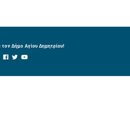
 τον Δήμο Αγίου Δημητρίου!
και με το εργαλείο “AChecker”