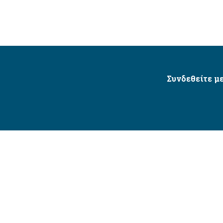
Συνδεθείτε με
Δήμος Αγίου Δημητρίου Ⓒ 2026 / All Rights Reserved
τητας δικτυακού τόπου με βάση το πρότυπο WCAG 2.1 AA 
Σχεδιασμός και Υλοποίηση από την Crowdpolicy