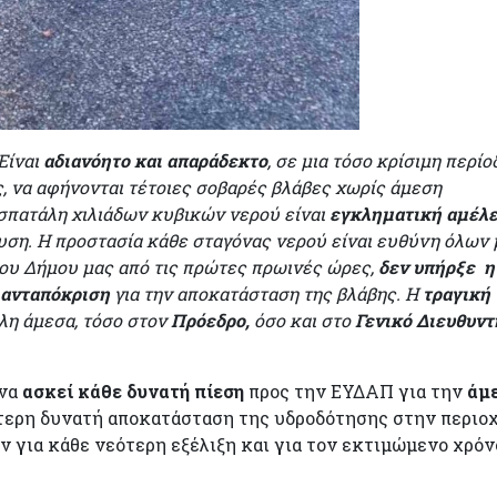
Είναι
αδιανόητο και απαράδεκτο
, σε μια τόσο κρίσιμη περίο
ς, να αφήνονται τέτοιες σοβαρές βλάβες χωρίς άμεση
σπατάλη χιλιάδων κυβικών νερού είναι
εγκληματική αμέλε
υση. Η προστασία κάθε σταγόνας νερού είναι ευθύνη όλων 
ου Δήμου μας από τις πρώτες πρωινές ώρες,
δεν υπήρξε η
 ανταπόκριση
για την αποκατάσταση της βλάβης. Η
τραγική
λη άμεσα, τόσο στον
Πρόεδρο,
όσο και στο
Γενικό Διευθυντ
 να
ασκεί κάθε δυνατή πίεση
προς την ΕΥΔΑΠ για την
άμ
τερη δυνατή αποκατάσταση της υδροδότησης στην περιοχ
 για κάθε νεότερη εξέλιξη και για τον εκτιμώμενο χρόν