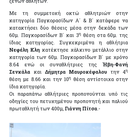
ξένων αθλητών.
Με τη συμμετοχή οκτώ αθλητριών στην
κατηγορία Παγκορασίδων Α΄ & Β΄ κατάφερε να
κατακτήσει δύο θέσεις μέσα στην δεκάδα των
η
60μ. Παγκορασίδων Β΄ και 3
θέση στα 60μ. της
ίδιας κατηγορίας. Συγκεκριμένα η αθλήτρια
Νεφέλη Κλη
κατέκτησε χάλκινο μετάλλιο στην
κατηγορία των 60μ. Παγκορασίδων Β΄ με χρόνο
8.64 ενώ οι συναθλήτριες της
Ήβη-Φανή
η
Σενκάλα
και
Δήμητρα Μαυροκέφαλου
την 4
η
θέση με 8.66 και την 10
θέση αντίστοιχα στην
ίδια κατηγορία.
Οι παραπάνω αθλήτριες προπονούνται υπό τις
οδηγίες του πετυχημένου προπονητή και παλιού
πρωταθλητή των 400μ,
Γιάννη Πίτσα
.-