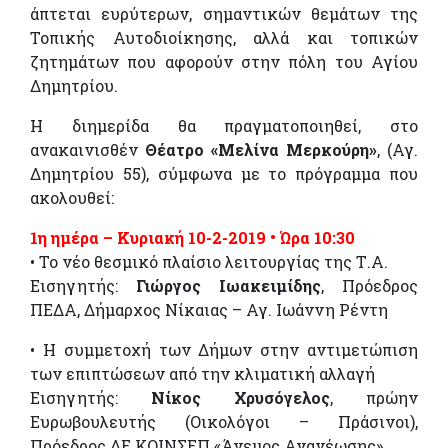
άπτεται ευρύτερων, σημαντικών θεμάτων της
Τοπικής Αυτοδιοίκησης, αλλά και τοπικών
ζητημάτων που αφορούν στην πόλη του Αγίου
Δημητρίου.
Η διημερίδα θα πραγματοποιηθεί, στο
ανακαινισθέν
Θέατρο «Μελίνα Μερκούρη»
, (Αγ.
Δημητρίου 55), σύμφωνα με το πρόγραμμα που
ακολουθεί:
1η ημέρα – Κυριακή 10-2-2019 • Ώρα 10:30
• Το νέο θεσμικό πλαίσιο λειτουργίας της Τ.Α.
Εισηγητής:
Γιώργος Ιωακειμίδης
, Πρόεδρος
ΠΕΔΑ, Δήμαρχος Νίκαιας – Αγ. Ιωάννη Ρέντη
• Η συμμετοχή των Δήμων στην αντιμετώπιση
των επιπτώσεων από την κλιματική αλλαγή
Εισηγητής:
Νίκος Χρυσόγελος
, πρώην
Ευρωβουλευτής (Οικολόγοι – Πράσινοι),
Πρόεδρος ΔΕ ΚΟΙΝΣΕΠ «Άνεμος Ανανέωσης»