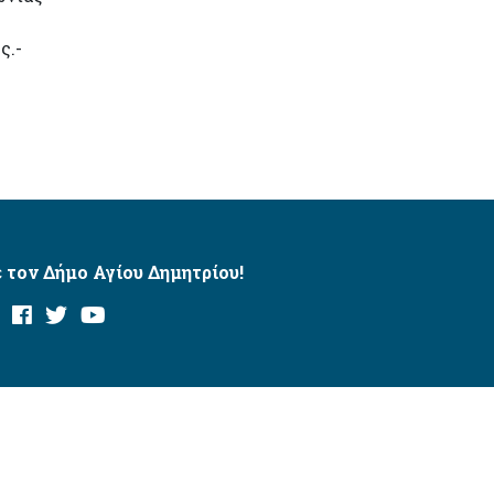
ς.-
 τον Δήμο Αγίου Δημητρίου!
και με το εργαλείο “AChecker”