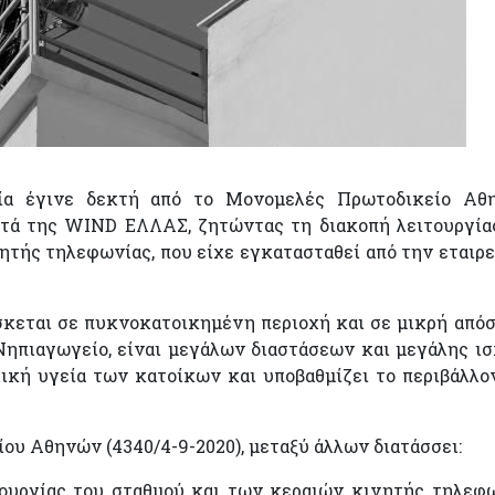
ία έγινε δεκτή από το Μονομελές Πρωτοδικείο Αθη
τά της WIND ΕΛΛΑΣ, ζητώντας τη διακοπή λειτουργία
τής τηλεφωνίας, που είχε εγκατασταθεί από την εταιρε
σκεται σε πυκνοκατοικημένη περιοχή και σε μικρή από
Νηπιαγωγείο, είναι μεγάλων διαστάσεων και μεγάλης ισ
ική υγεία των κατοίκων και υποβαθμίζει το περιβάλλο
υ Αθηνών (4340/4-9-2020), μεταξύ άλλων διατάσσει:
ουργίας του σταθμού και των κεραιών κινητής τηλεφ