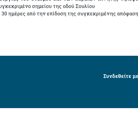
συγκεκριμένο σημείου της οδού Σουλίου
 30 ημέρες από την επίδοση της συγκεκριμένης απόφαση
Συνδεθείτε με
Δήμος Αγίου Δημητρίου Ⓒ 2026 / All Rights Reserved
τητας δικτυακού τόπου με βάση το πρότυπο WCAG 2.1 AA 