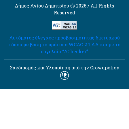
Δήμος Αγίου Δημητρίου Ⓒ 2026 / All Rights
Reserved
Αυτόματος έλεγχος προσβασιμότητας δικτυακού
τόπου με βάση το πρότυπο WCAG 2.1 AA και με το
εργαλείο “AChecker”
Σχεδιασμός και Υλοποίηση από την Crowdpolicy