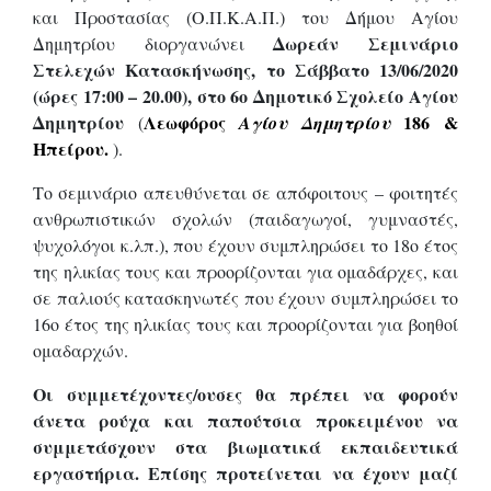
και Προστασίας (O.Π.Κ.Α.Π.) του Δήμου Αγίου
Δωρεάν Σεμινάριο
Δημητρίου διοργανών
ει
Στελεχών Κατασκήνωσης, το Σάββατο
13/06/2020
(ώρες
17
:00 –
20
.00), στο
6
ο Δημοτικό Σχολείο Αγίου
Δημητρίου
Λεωφόρο
ς
186 &
(
Αγίου Δημητρίου
Ηπείρου.
).
Το σεμινάριο απευθύνεται σε
απόφοιτ
ους
– φοιτητές
ανθρωπιστικών σχολών (παιδαγωγοί, γυμναστές,
ψυχολόγοι κ.λπ.), που έχουν συμπληρώσει το 18ο έτος
της ηλικίας τους
και προορίζονται για
ομαδάρχες, και
σε
παλι
ούς
κατασκηνωτές που έχουν συμπληρώσει το
16ο έτος της ηλικίας τους
και προορίζονται για
βοηθοί
ομαδαρχών.
Οι συμμετέχοντες/ουσες θα πρέπει να φορούν
άνετα ρούχα και παπούτσια προκειμένου να
συμμετάσχουν στα βιωματικά εκπαιδευτικά
εργαστήρια. Επίσης προτείνεται να έχουν μαζί