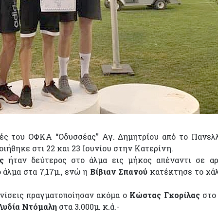
ές του ΟΦΚΑ “Οδυσσέας” Αγ. Δημητρίου από το Πανελ
ήθηκε στι 22 και 23 Ιουνίου στην Κατερίνη.
ς
ήταν δεύτερος στο άλμα εις μήκος απέναντι σε α
άλμα στα 7,17μ., ενώ η
Βίβιαν Σπανού
κατέκτησε το χά
ανίσεις πραγματοποίησαν ακόμα ο
Κώστας Γκορίλας
στο
Λυδία Ντόμαλη
στα 3.000μ. κ.ά.-