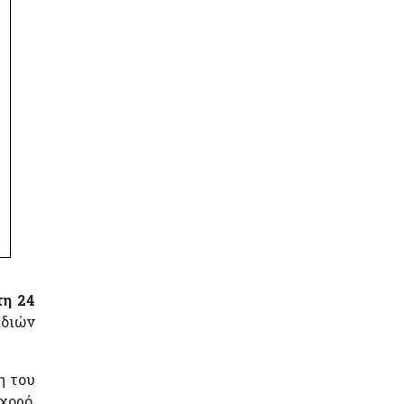
τη 24
ιδιών
η του
χορό,