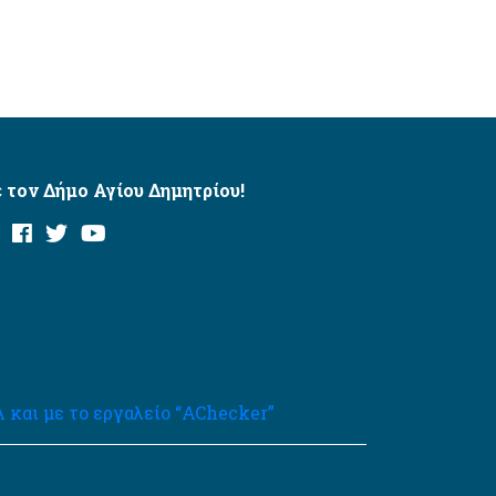
 τον Δήμο Αγίου Δημητρίου!
και με το εργαλείο “AChecker”