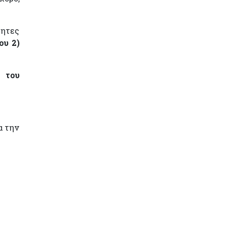
τητες
ου 2)
 του
α την