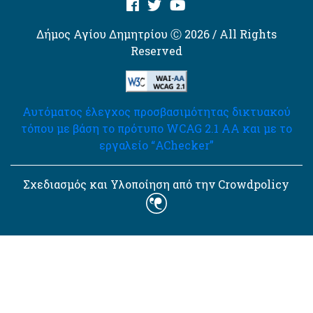
Δήμος Αγίου Δημητρίου Ⓒ 2026 / All Rights
Reserved
Αυτόματος έλεγχος προσβασιμότητας δικτυακού
τόπου με βάση το πρότυπο WCAG 2.1 AA και με το
εργαλείο “AChecker”
Σχεδιασμός και Υλοποίηση από την Crowdpolicy