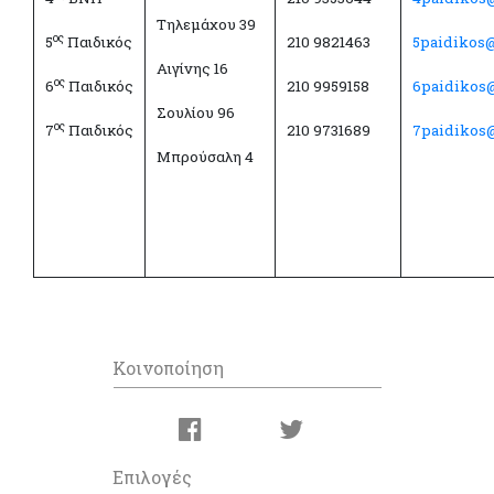
Τηλεμάχου 39
ος
5
Παιδικός
210 9821463
5paidikos
Αιγίνης 16
ος
6
Παιδικός
210 9959158
6paidikos
Σουλίου 96
ος
7
Παιδικός
210 9731689
7paidikos
Μπρούσαλη 4
Κοινοποίηση
Επιλογές