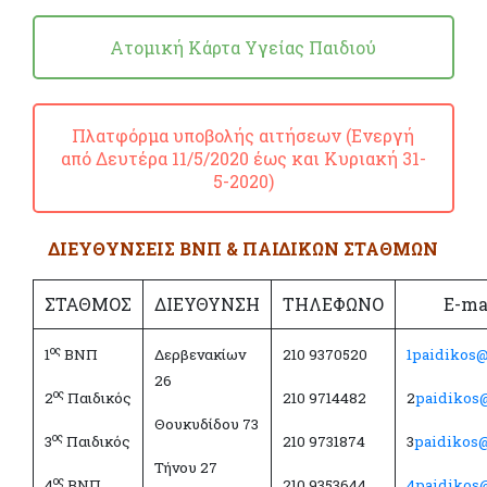
Ατομική Κάρτα Υγείας Παιδιού
Πλατφόρμα υποβολής αιτήσεων (Ενεργή
από Δευτέρα 11/5/2020 έως και Κυριακή 31-
5-2020)
ΔΙΕΥΘΥΝΣΕΙΣ ΒΝΠ & ΠΑΙΔΙΚΩΝ ΣΤΑΘΜΩΝ
ΣΤΑΘΜΟΣ
ΔΙΕΥΘΥΝΣΗ
ΤΗΛΕΦΩΝΟ
Ε-ma
ος
1
ΒΝΠ
Δερβενακίων
210 9370520
1paidikos@
26
ος
2
Παιδικός
210 9714482
2
paidikos
Θουκυδίδου 73
ος
3
Παιδικός
210 9731874
3
paidikos
Τήνου 27
ος
4
ΒΝΠ
210 9353644
4paidikos