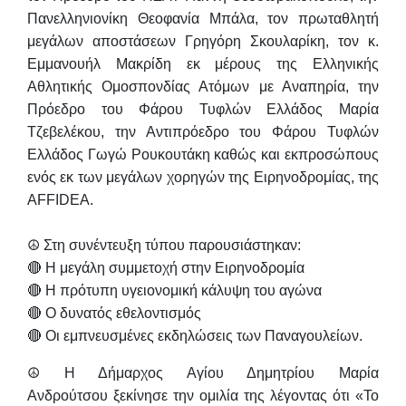
Πανελληνιονίκη
Θεοφανία Μπάλα
, τον πρωταθλητή
μεγάλων αποστάσεων
Γρηγόρη Σκουλαρίκη
, τον κ.
Εμμανουήλ Μακρίδη
εκ μέρους της Ελληνικής
Αθλητικής Ομοσπονδίας Ατόμων με Αναπηρία, την
Πρόεδρο του Φάρου Τυφλών Ελλάδος
Μαρία
Τζεβελέκου
, την Αντιπρόεδρο του Φάρου Τυφλών
Ελλάδος
Γωγώ Ρουκουτάκη
καθώς και εκπροσώπους
ενός εκ των μεγάλων χορηγών της Ειρηνοδρομίας, της
AFFIDEA
.
☮️ Στη συνέντευξη τύπου παρουσιάστηκαν:
🔴 Η μεγάλη συμμετοχή στην Ειρηνοδρομία
🔴 Η πρότυπη υγειονομική κάλυψη του αγώνα
🔴 Ο δυνατός εθελοντισμός
🔴 Οι εμπνευσμένες εκδηλώσεις των Παναγουλείων.
☮️ Η Δήμαρχος Αγίου Δημητρίου
Μαρία
Ανδρούτσου
ξεκίνησε την ομιλία της λέγοντας ότι
«Το