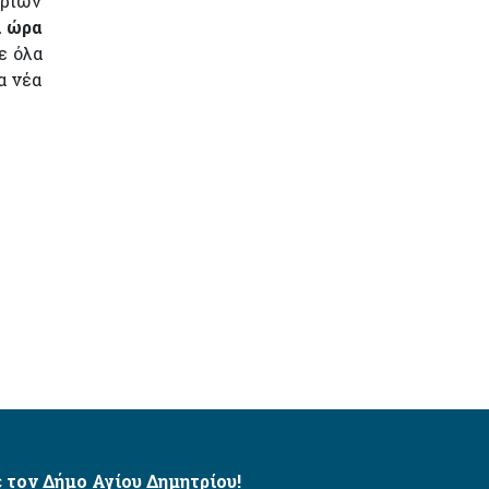
/ριών
ι ώρα
ε όλα
α νέα
 τον Δήμο Αγίου Δημητρίου!