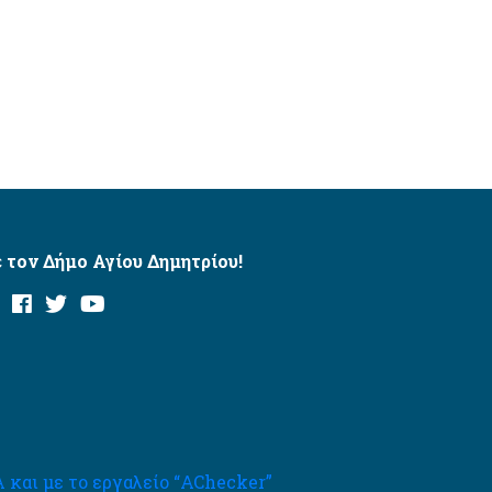
 τον Δήμο Αγίου Δημητρίου!
και με το εργαλείο “AChecker”