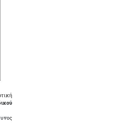
τική
δικού
θυνος