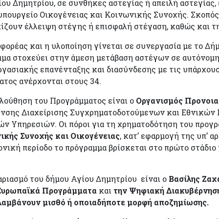
ίου Δημητρίου, σε συνθήκες αστεγίας ή απειλή αστεγίας
υ υπουργείο Οικογένειας και Κοινωνικής Συνοχής. Σκοπός
ίζουν έλλειψη στέγης ή επισφαλή στέγαση, καθώς και τ
φορέας και η υλοποίηση γίνεται σε συνεργασία με το Δή
μμα στοχεύει στην άμεση μετάβαση αστέγων σε αυτόνομη
γασιακής επανένταξης και διασύνδεσης με τις υπάρχουσ
ατος ανέρχονται στους 34.
ολούθηση του Προγράμματος είναι ο
Οργανισμός Προνοια
υνσης Διαχείρισης Συγχρηματοδοτούμενων και Εθνικών 
ν Υπηρεσιών. Οι πόροι για τη χρηματοδότηση του προγρ
ικής Συνοχής και Οικογένειας
, κατ’ εφαρμογή της υπ’ αρ
νική περίοδο το πρόγραμμα βρίσκεται στο πρώτο στάδιο 
αριασμό του δήμου Αγίου Δημητρίου είναι ο
Βασίλης Ζαχ
Ευρωπαϊκά Προγράμματα
και
την Ψηφιακή Διακυβέρνησ
 λαμβάνουν μισθό ή οποιαδήποτε μορφή αποζημίωσης.