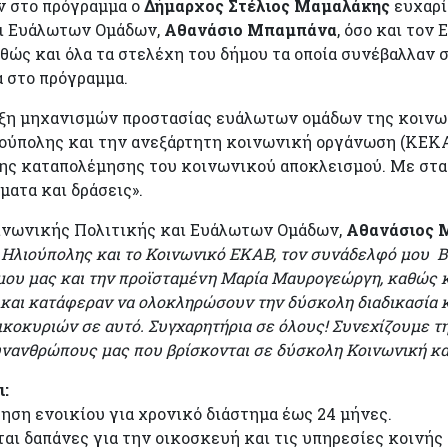
ν στο πρόγραμμα ο
Δήμαρχος Στέλιος Μαμαλάκης
ευχαρί
αι Ευάλωτων Ομάδων,
Αθανάσιο Μπαμπάνα
, όσο και τον
αθώς και όλα τα στελέχη του δήμου τα οποία συνέβαλλαν 
 στο πρόγραμμα.
ξη μηχανισμών προστασίας ευάλωτων ομάδων της κοινων
ιούπολης και την ανεξάρτητη κοινωνική οργάνωση (ΚΕΚ
ης καταπολέμησης του κοινωνικού αποκλεισμού. Με σταθ
ματα και δράσεις».
οινωνικής Πολιτικής και Ευάλωτων Ομάδων,
Αθανάσιος 
 Ηλιούπολης και το Κοινωνικό ΕΚΑΒ, τον συνάδελφό μου Βα
ήμου μας και την προϊσταμένη Μαρία Μαυρογεώργη, καθώς 
και κατάφεραν να ολοκληρώσουν την δύσκολη διαδικασία κ
ικοκυριών σε αυτό. Συγχαρητήρια σε όλους! ️Συνεχίζουμε 
νανθρώπους μας που βρίσκονται σε δύσκολη Κοινωνική κα
ι:
τηση ενοικίου για χρονικό διάστημα έως 24 μήνες.
ι δαπάνες για την οικοσκευή και τις υπηρεσίες κοινής