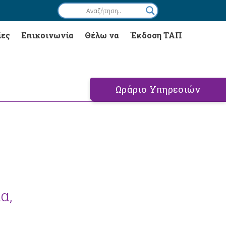
ίες
Επικοινωνία
Θέλω να
Έκδοση ΤΑΠ
Ωράριο Υπηρεσιών
α,