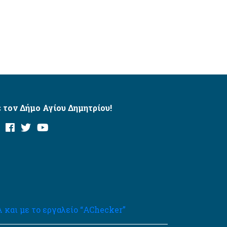
 τον Δήμο Αγίου Δημητρίου!
και με το εργαλείο “AChecker”