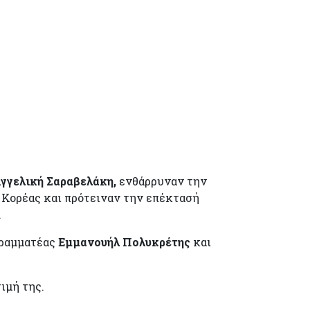
γγελική Σαραβελάκη,
ενθάρρυναν την
 Κορέας και πρότειναν την επέκτασή
.
 Γραμματέας
Εμμανουήλ Πολυκρέτης
και
ιμή της.