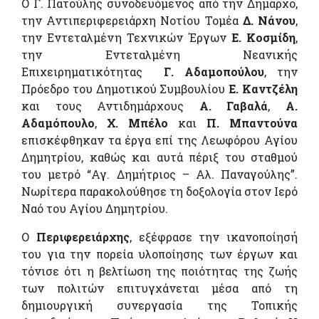
Ο Γ. Πατούλης συνοδευόμενος από την Δήμαρχο,
την Αντιπεριφερειάρχη Νοτίου Τομέα
Δ. Νάνου
,
την Εντεταλμένη Τεχνικών Έργων
Ε. Κοσμίδη
,
την Εντεταλμένη Νεανικής
Επιχειρηματικότητας
Γ. Αδαμοπούλου
, την
Πρόεδρο του Δημοτικού Συμβουλίου
Ε. Καντζέλη
και τους Αντιδημάρχους
Α. Γαβαλά
,
Α.
Αδαμόπουλο
,
Χ. Μπέλο
και
Π. Μπαντούνα
επισκέφθηκαν τα έργα επί της Λεωφόρου Αγίου
Δημητρίου, καθώς και αυτά πέριξ του σταθμού
του μετρό “Αγ. Δημήτριος – Αλ. Παναγούλης”.
Νωρίτερα παρακολούθησε τη δοξολογία στον Ιερό
Ναό του Αγίου Δημητρίου.
Ο
Περιφερειάρχης
, εξέφρασε την ικανοποίησή
του για την πορεία υλοποίησης των έργων και
τόνισε ότι η βελτίωση της ποιότητας της ζωής
των πολιτών επιτυγχάνεται μέσα από τη
δημιουργική συνεργασία της Τοπικής