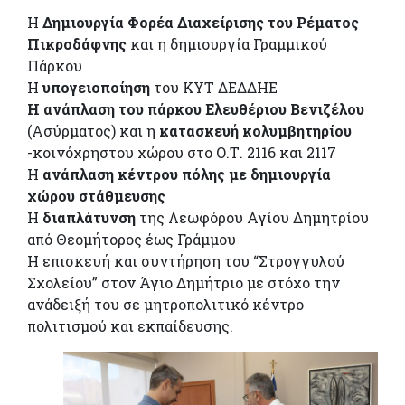
Η
Δημιουργία Φορέα Διαχείρισης του Ρέματος
Πικροδάφνης
και η δημιουργία Γραμμικού
Πάρκου
Η
υπογειοποίηση
του ΚΥΤ ΔΕΔΔΗΕ
Η ανάπλαση του πάρκου Ελευθέριου Βενιζέλου
(Ασύρματος) και η
κατασκευή κολυμβητηρίου
-κοινόχρηστου χώρου στο Ο.Τ. 2116 και 2117
Η
ανάπλαση κέντρου πόλης με δημιουργία
χώρου στάθμευσης
Η
διαπλάτυνση
της Λεωφόρου Αγίου Δημητρίου
από Θεομήτορος έως Γράμμου
Η επισκευή και συντήρηση του “Στρογγυλού
Σχολείου” στον Άγιο Δημήτριο με στόχο την
ανάδειξή του σε μητροπολιτικό κέντρο
πολιτισμού και εκπαίδευσης.