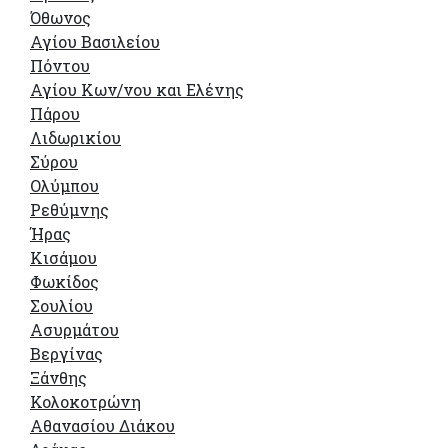
Όθωνος
Αγίου Βασιλείου
Πόντου
Αγίου Κων/νου και Ελένης
Πάρου
Λιδωρικίου
Σύρου
Ολύμπου
Ρεθύμνης
Ήρας
Κισάμου
Φωκίδος
Σουλίου
Ασυρμάτου
Βεργίνας
Ξάνθης
Κολοκοτρώνη
Αθανασίου Διάκου