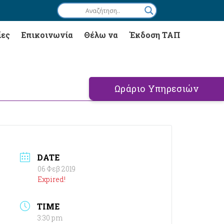
ίες
Επικοινωνία
Θέλω να
Έκδοση ΤΑΠ
Ωράριο Υπηρεσιών
DATE
06 Φεβ 2019
Expired!
TIME
3:30 pm