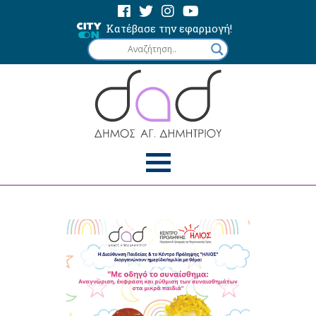
Κατέβασε την εφαρμογή!