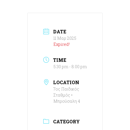
DATE
11 Μαρ 2025
Expired!
TIME
5:30 pm - 8:00 pm
LOCATION
7ος Παιδικός
Σταθμός •
Μπρούσαλη 4
CATEGORY