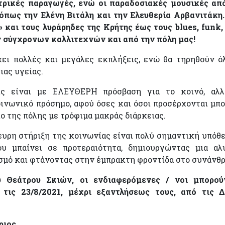
ατρικές παραγωγές, ενώ οι παραδοσιακές μουσικές απ
όπως την Ελένη Βιτάλη και την Ελευθερία Αρβανιτάκη
και τους λυράρηδες της Κρήτης έως τους blues, funk, 
 σύγχρονων καλλιτεχνών και από την πόλη μας!
χει πολλές και μεγάλες εκπλήξεις, ενώ θα τηρηθούν ό
ιας υγείας.
ις είναι με ΕΛΕΥΘΕΡΗ πρόσβαση για το κοινό, αλλ
νωνικό πρόσημο, αφού όσες και όσοι προσέρχονται μπ
 της πόλης με τρόφιμα μακράς διάρκειας.
ευρη στήριξη της κοινωνίας είναι πολύ σημαντική υπόθε
υ μπαίνει σε προτεραιότητα, δημιουργώντας μια αλ
σμό και φτάνοντας στην έμπρακτη φροντίδα στο συνάνθ
υ Θεάτρου Σκιών, οι ενδιαφερόμενες / νοι μπορο
 τις 23/8/2021, μέχρι εξαντλήσεως τους, από τις 
ριος