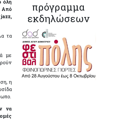
ό όλη
πρόγραμμα
. Από
εκδηλώσεων
jazz,
λα τα
ά με
ορούν
ση, η
υσίδα
ρωπο.
ύν να
Δομές